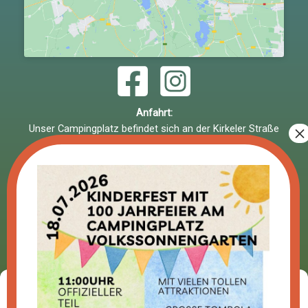
Anfahrt:
Unser Campingplatz befindet sich an der Kirkeler Straße
in 66538 Neunkirchen.
Bitte beachten Sie: Der Platz hat keine eigene
Hausnummer.
Mit dem Auto:
Nehmen Sie die Abfahrt
Neunkirchen Oberstadt
und
folgen Sie der Beschilderung zum Campingplatz.
Fahren Sie an
Kaufland
und
Media Markt
vorbei und
biegen Sie
unterhalb der Brücke
in die Zufahrt ein.
Mit dem Bus:
Vom Neunkircher Hauptbahnhof nehmen Sie die Linie 315
Zustimmung verwalten
bis zur Haltestelle
Kirkeler Str.
– von dort sind es nur