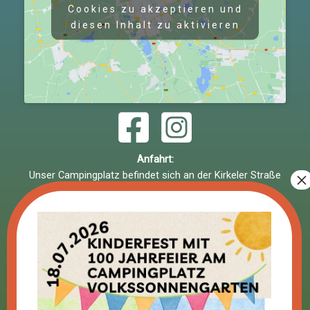
Cookies zu akzeptieren und
diesen Inhalt zu aktivieren
Anfahrt:
Unser Campingplatz befindet sich an der Kirkeler Straße
in 66538 Neunkirchen.
Bitte beachten Sie: Der Platz hat keine eigene
Hausnummer.
Mit dem Auto:
Nehmen Sie die Abfahrt
Neunkirchen Oberstadt
und
folgen Sie der Beschilderung zum Campingplatz.
Fahren Sie an
Kaufland
und
Media Markt
vorbei und
biegen Sie
unterhalb der Brücke
in die Zufahrt ein.